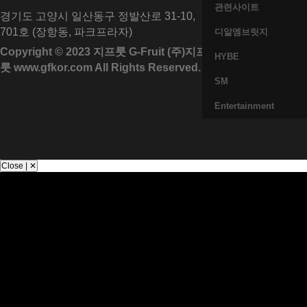
관련사이트
경기도 고양시 일산동구 정발산로 31-10,
701호 (장항동, 파크프라자)
디알엠브릿지
Copyright © 2023
지프룻 G-Fruit (주)지프
HYBE
룻
www.gfkor.com All Rights Reserved.
SM
Entertainment
Close | ✕