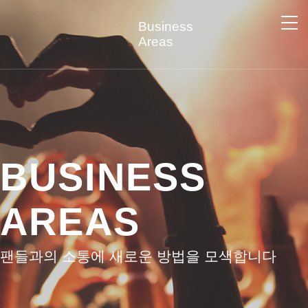
Business
Company
New
Areas
회사개요
보도자
굿즈 제조사업
DRM
연혁
굿즈 IP사업
파트너
굿즈 유통사업
BUSINESS
식품
초상권 사업
AREAS
팬들과의 소통에 새로운 방법을 모색합니다