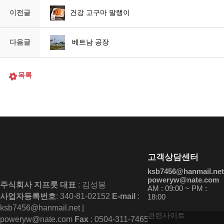
이전글
건강 고구마 말랭이
다음글
베트남 공장
목록
고객상담센터
ksb7456@hanmail.net
poweryw@nate.com
주식회사 지프룻
대표
: 김성봉
AM : 09:00 ~ PM :
사업자등록번호
: 340-81-02152
E-mail
:
18:00
ksb7456@hanmail.net |
관련사이트
poweryw@nate.com
Fax
: 0504-311-7465